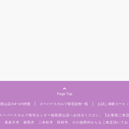
Page Top
郡山店の4つの特徴
スーパースカルプ発毛症例一覧
お試し体験コース（
みはスーパースカルプ発毛センター福島郡山店へお任せください。【お客様ご来
市 喜多方市 相馬市 二本松市 田村市、その他県外からもご来店頂いてお