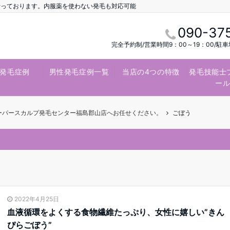
行っております。内服薬を使わない発毛も対応可能
090-37
完全予約制/営業時間9：00～19：00/駐
発毛症例
男性発毛症例一覧
当店の4つの特徴
発毛技能士
ー
スーパースカルプ発毛センター福島郡山店へお任せください。
ごぼう
2022年4月25日
血液循環をよくする食物繊維たっぷり、女性に嬉しい”きん
ぴらごぼう”