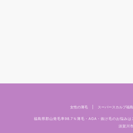
女性の薄毛
スーパースカルプ福島
福島県郡山発毛率98.7％薄毛・AGA・抜け毛のお悩
須賀川