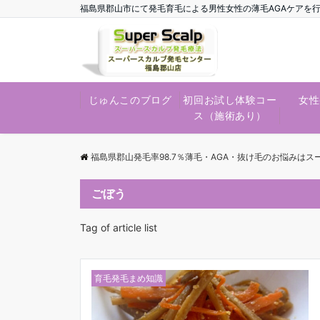
福島県郡山市にて発毛育毛による男性女性の薄毛AGAケアを
じゅんこのブログ
初回お試し体験コー
女性
ス（施術あり）
福島県郡山発毛率98.7％薄毛・AGA・抜け毛のお悩みは
ごぼう
Tag of article list
育毛発毛まめ知識