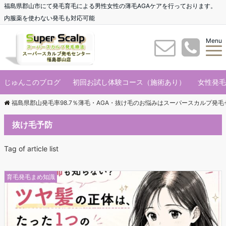
福島県郡山市にて発毛育毛による男性女性の薄毛AGAケアを行っております。
内服薬を使わない発毛も対応可能
Menu
じゅんこのブログ
初回お試し体験コース（施術あり）
女性発毛
福島県郡山発毛率98.7％薄毛・AGA・抜け毛のお悩みはスーパースカルプ発
抜け毛予防
Tag of article list
育毛発毛まめ知識