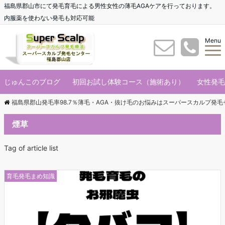
福島県郡山市にて発毛育毛による男性女性の薄毛AGAケアを行っております。
内服薬を使わない発毛も対応可能
Menu
じゅんこのブログ
初回お試し体験コース（施術あり）
女性発毛
福島県郡山発毛率98.7％薄毛・AGA・抜け毛のお悩みはスーパースカルプ発
煙草
Tag of article list
育毛発毛まめ知識