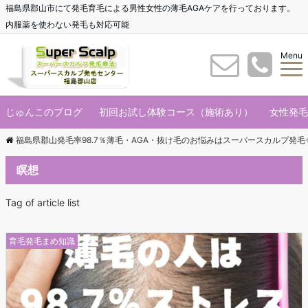
福島県郡山市にて発毛育毛による男性女性の薄毛AGAケアを行っております。
内服薬を使わない発毛も対応可能
Menu
じゅんこのブログ
初回お試し体験コース（施術あり）
女性発毛
福島県郡山発毛率98.7％薄毛・AGA・抜け毛のお悩みはスーパースカルプ発
瞑想
Tag of article list
育毛発毛まめ知識