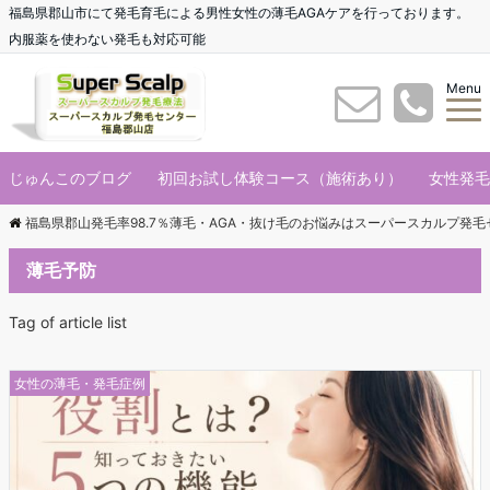
福島県郡山市にて発毛育毛による男性女性の薄毛AGAケアを行っております。
内服薬を使わない発毛も対応可能
Menu
じゅんこのブログ
初回お試し体験コース（施術あり）
女性発毛
福島県郡山発毛率98.7％薄毛・AGA・抜け毛のお悩みはスーパースカルプ発
薄毛予防
Tag of article list
女性の薄毛・発毛症例