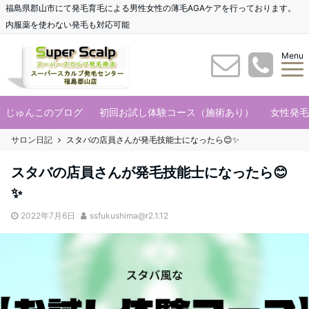
福島県郡山市にて発毛育毛による男性女性の薄毛AGAケアを行っております。
内服薬を使わない発毛も対応可能
Menu
じゅんこのブログ
初回お試し体験コース（施術あり）
女性発毛
サロン日記
スタバの店員さんが発毛技能士になったら😊✨
スタバの店員さんが発毛技能士になったら😊
✨
2022年7月6日
ssfukushima@r2.1.12