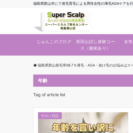
福島県郡山市にて発毛育毛による男性女性の薄毛AGAケアを
じゅんこのブログ
初回お試し体験コー
女性
ス（施術あり）
福島県郡山発毛率98.7％薄毛・AGA・抜け毛のお悩みは
年齢
Tag of article list
サロン日記