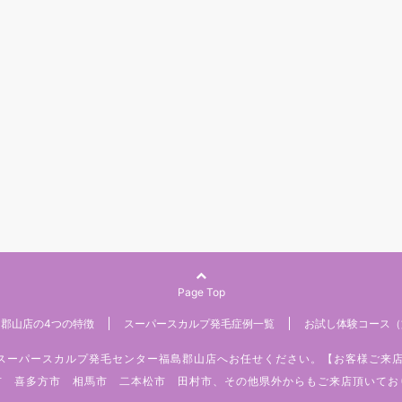
Page Top
郡山店の4つの特徴
スーパースカルプ発毛症例一覧
お試し体験コース（
みはスーパースカルプ発毛センター福島郡山店へお任せください。【お客様ご来
市 喜多方市 相馬市 二本松市 田村市、その他県外からもご来店頂いてお