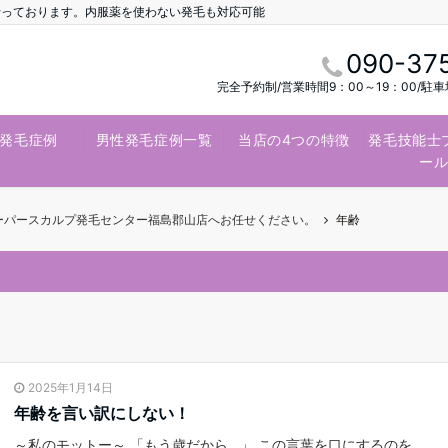
行っております。内服薬を使わない発毛も対応可能
090-37
完全予約制/営業時間9：00～19：00/駐
発毛症例
男性発毛症例一覧
当店の4つの特徴
発毛技能士
ー
スーパースカルプ発毛センター福島郡山店へお任せください。
年齢
2025年1月14日
年齢を言い訳にしない！
～私のモットー～ 「もう歳だから…」 この言葉を口にするのを、