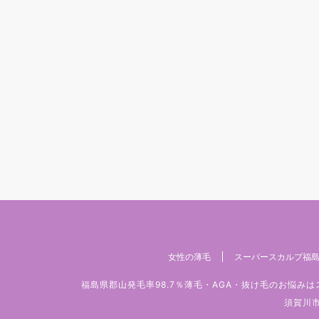
女性の薄毛
スーパースカルプ福島
福島県郡山発毛率98.7％薄毛・AGA・抜け毛のお悩
須賀川