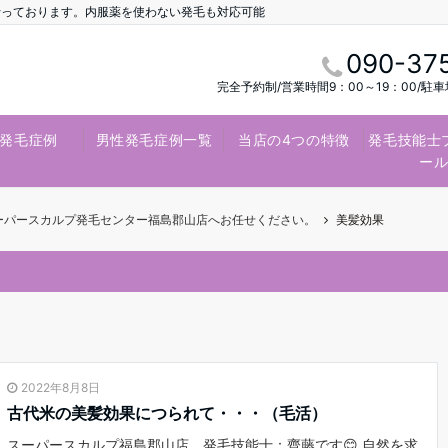
行っております。内服薬を使わない発毛も対応可能
090-37
完全予約制/営業時間9：00～19：00/駐
発毛症例
男性発毛症例一覧
当店の4つの特徴
発毛技能士
ー
スーパースカルプ発毛センター福島郡山店へお任せください。
美髪効果
2022年8月8日
古代米の美髪効果につられて・・・（毛活）
スーパースカルプ福島郡山店 発毛技能士：齊藤です😊 自然を求