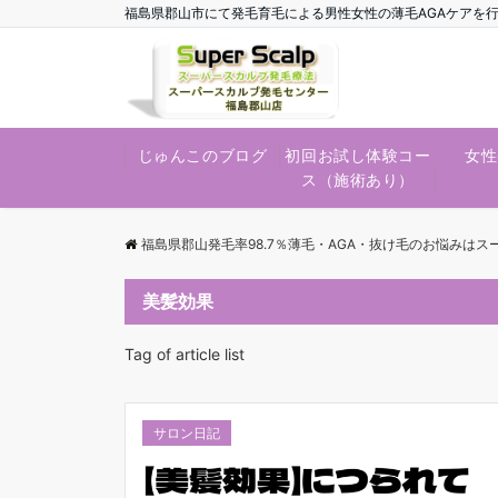
福島県郡山市にて発毛育毛による男性女性の薄毛AGAケアを
じゅんこのブログ
初回お試し体験コー
女性
ス（施術あり）
福島県郡山発毛率98.7％薄毛・AGA・抜け毛のお悩みは
美髪効果
Tag of article list
サロン日記