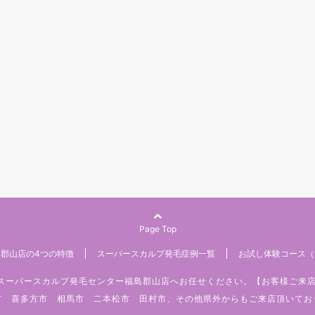
Page Top
郡山店の4つの特徴
スーパースカルプ発毛症例一覧
お試し体験コース（
みはスーパースカルプ発毛センター福島郡山店へお任せください。【お客様ご来
市 喜多方市 相馬市 二本松市 田村市、その他県外からもご来店頂いてお