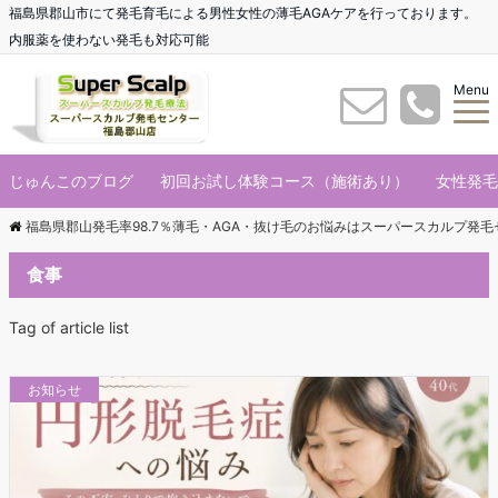
福島県郡山市にて発毛育毛による男性女性の薄毛AGAケアを行っております。
内服薬を使わない発毛も対応可能
Menu
じゅんこのブログ
初回お試し体験コース（施術あり）
女性発毛
福島県郡山発毛率98.7％薄毛・AGA・抜け毛のお悩みはスーパースカルプ発
食事
Tag of article list
お知らせ