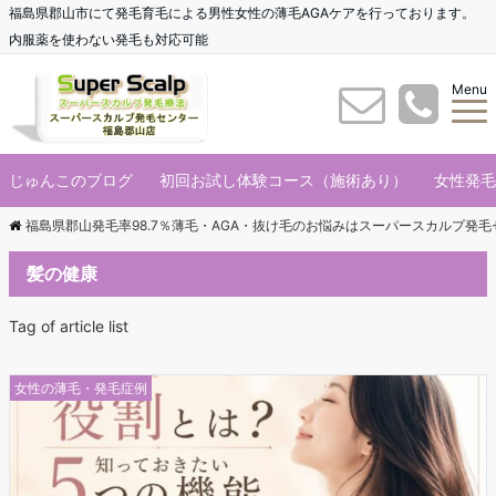
福島県郡山市にて発毛育毛による男性女性の薄毛AGAケアを行っております。
内服薬を使わない発毛も対応可能
Menu
じゅんこのブログ
初回お試し体験コース（施術あり）
女性発毛
福島県郡山発毛率98.7％薄毛・AGA・抜け毛のお悩みはスーパースカルプ発
髪の健康
Tag of article list
女性の薄毛・発毛症例