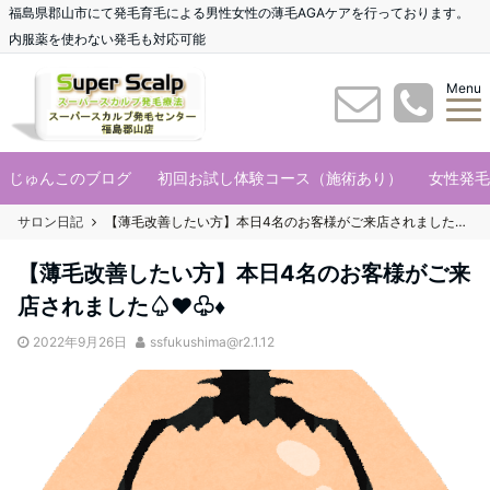
福島県郡山市にて発毛育毛による男性女性の薄毛AGAケアを行っております。
内服薬を使わない発毛も対応可能
Menu
じゅんこのブログ
初回お試し体験コース（施術あり）
女性発毛
サロン日記
【薄毛改善したい方】本日4名のお客様がご来店されました♤♥♧♦
【薄毛改善したい方】本日4名のお客様がご来
店されました♤♥♧♦
2022年9月26日
ssfukushima@r2.1.12