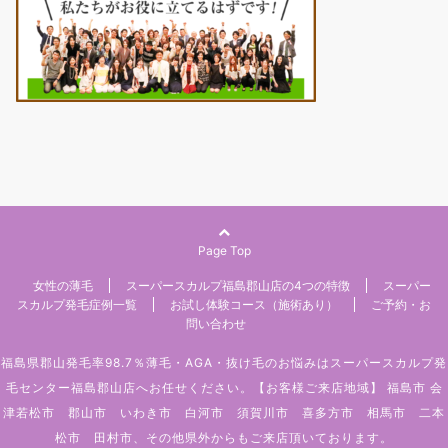
Page Top
女性の薄毛
スーパースカルプ福島郡山店の4つの特徴
スーパー
スカルプ発毛症例一覧
お試し体験コース（施術あり）
ご予約・お
問い合わせ
福島県郡山発毛率98.7％薄毛・AGA・抜け毛のお悩みはスーパースカルプ発
毛センター福島郡山店へお任せください。【お客様ご来店地域】 福島市 会
津若松市 郡山市 いわき市 白河市 須賀川市 喜多方市 相馬市 二本
松市 田村市、その他県外からもご来店頂いております。