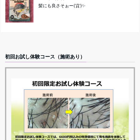
髪にも良さそぉー('Д')✨
初回お試し体験コース（施術あり）