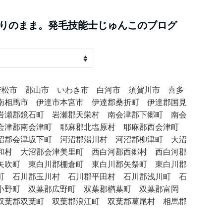
りのまま。発毛技能士じゅんこのブログ
若松市 郡山市 いわき市 白河市 須賀川市 喜多
南相馬市 伊達市本宮市 伊達郡桑折町 伊達郡国見
岩瀬郡鏡石町 岩瀬郡天栄村 南会津郡下郷町 南会
会津郡南会津町 耶麻郡北塩原村 耶麻郡西会津町
沼郡会津坂下町 河沼郡湯川村 河沼郡柳津町 大沼
和村 大沼郡会津美里町 西白河郡西郷村 西白河郡
矢吹町 東白川郡棚倉町 東白川郡矢祭町 東白川郡
町 石川郡玉川村 石川郡平田村 石川郡浅川町 石
小野町 双葉郡広野町 双葉郡楢葉町 双葉郡富岡
双葉郡双葉町 双葉郡浪江町 双葉郡葛尾村 相馬郡