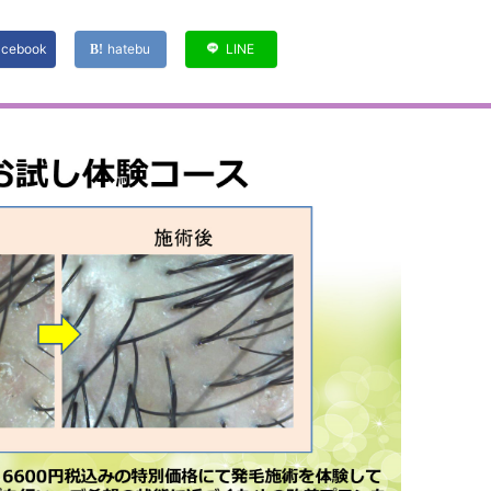
acebook
hatebu
LINE