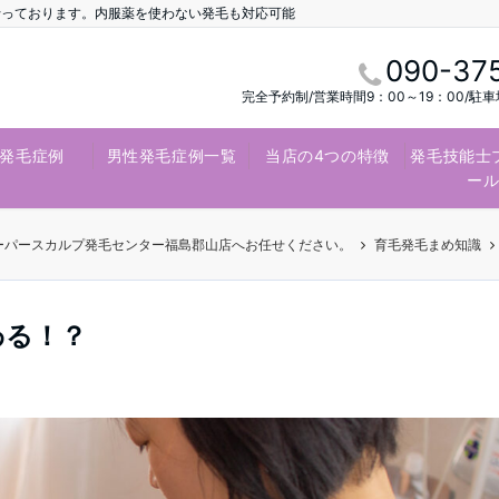
行っております。内服薬を使わない発毛も対応可能
090-37
完全予約制/営業時間9：00～19：00/駐
発毛症例
男性発毛症例一覧
当店の4つの特徴
発毛技能士
ー
スーパースカルプ発毛センター福島郡山店へお任せください。
育毛発毛まめ知識
わる！？