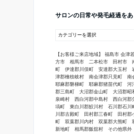
サロンの日常や発毛経過をあ
【お客様ご来店地域】 福島市 会津
方市 相馬市 二本松市 田村市 
町 伊達郡川俣町 安達郡大玉村 
津郡檜枝岐村 南会津郡只見町 南
耶麻郡磐梯町 耶麻郡猪苗代町 河
郡三島町 大沼郡金山町 大沼郡昭
泉崎村 西白河郡中島村 西白河郡
塙町 東白川郡鮫川村 石川郡石川
川郡古殿町 田村郡三春町 田村郡
町 双葉郡川内村 双葉郡大熊町 
新地町 相馬郡飯舘村 その他県外