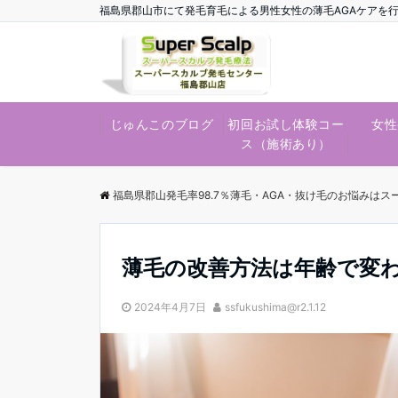
福島県郡山市にて発毛育毛による男性女性の薄毛AGAケアを
じゅんこのブログ
初回お試し体験コー
女性
ス（施術あり）
福島県郡山発毛率98.7％薄毛・AGA・抜け毛のお悩みは
薄毛の改善方法は年齢で変
2024年4月7日
ssfukushima@r2.1.12