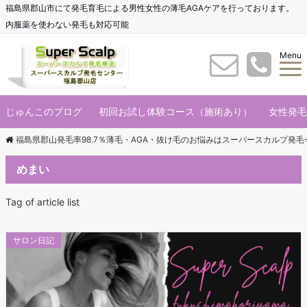
福島県郡山市にて発毛育毛による男性女性の薄毛AGAケアを行っております。
内服薬を使わない発毛も対応可能
Menu
じゅんこのブログ
初回お試し体験コース（施術あり）
女性発毛
福島県郡山発毛率98.7％薄毛・AGA・抜け毛のお悩みはスーパースカルプ発
めまい
Tag of article list
サロン日記