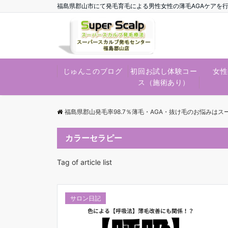
福島県郡山市にて発毛育毛による男性女性の薄毛AGAケアを
じゅんこのブログ
初回お試し体験コー
女性
ス（施術あり）
福島県郡山発毛率98.7％薄毛・AGA・抜け毛のお悩みは
カラーセラピー
Tag of article list
サロン日記