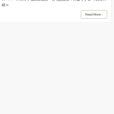
経≫
Read More