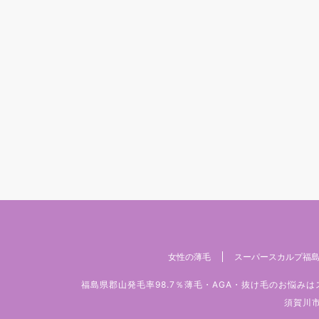
女性の薄毛
スーパースカルプ福島
福島県郡山発毛率98.7％薄毛・AGA・抜け毛のお悩
須賀川