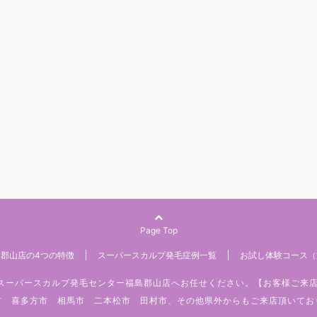
Page Top
郡山店の4つの特徴
スーパースカルプ発毛症例一覧
お試し体験コース（
みはスーパースカルプ発毛センター福島郡山店へお任せください。【お客様ご来
市 喜多方市 相馬市 二本松市 田村市、その他県外からもご来店頂いてお