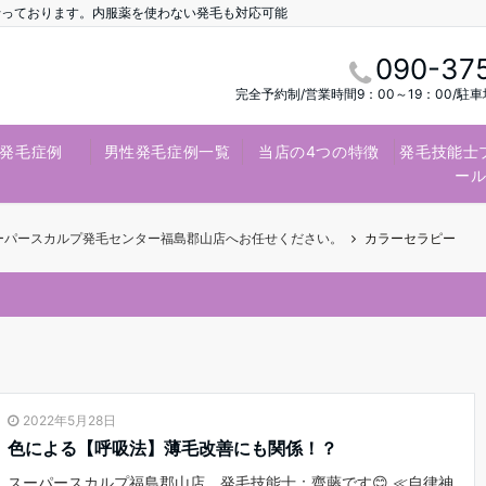
行っております。内服薬を使わない発毛も対応可能
090-37
完全予約制/営業時間9：00～19：00/駐
発毛症例
男性発毛症例一覧
当店の4つの特徴
発毛技能士
ー
スーパースカルプ発毛センター福島郡山店へお任せください。
カラーセラピー
2022年5月28日
色による【呼吸法】薄毛改善にも関係！？
スーパースカルプ福島郡山店 発毛技能士：齊藤です😊 ≪自律神