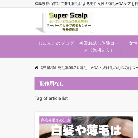
福島県郡山市にて発毛育毛による男性女性の薄毛AGAケアを
じゅんこのブログ
初回お試し体験コー
女性
ス（施術あり）
福島県郡山発毛率98.7％薄毛・AGA・抜け毛のお悩みは
副作用なし
Tag of article list
育毛発毛まめ知識