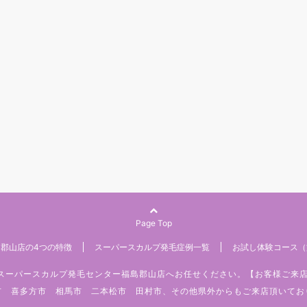
Page Top
郡山店の4つの特徴
スーパースカルプ発毛症例一覧
お試し体験コース（
みはスーパースカルプ発毛センター福島郡山店へお任せください。【お客様ご来
市 喜多方市 相馬市 二本松市 田村市、その他県外からもご来店頂いてお