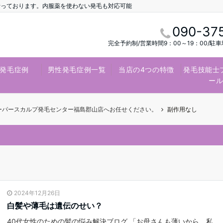
行っております。内服薬を使わない発毛も対応可能
090-37
完全予約制/営業時間9：00～19：00/駐
発毛症例
男性発毛症例一覧
当店の4つの特徴
発毛技能士
ー
スーパースカルプ発毛センター福島郡山店へお任せください。
副作用なし
2024年12月26日
白髪や薄毛は遺伝のせい？
40代女性のための髪の悩み解決ブログ 「お母さんも薄いから、私