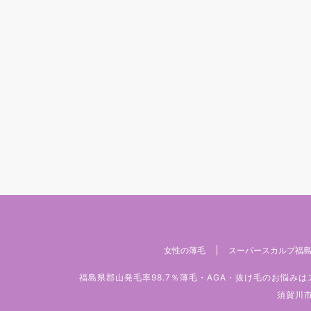
女性の薄毛
スーパースカルプ福島
福島県郡山発毛率98.7％薄毛・AGA・抜け毛のお悩
須賀川