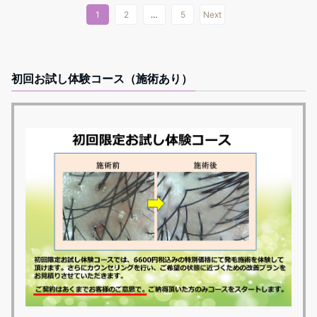
1
2
…
5
Next
初回お試し体験コース（施術あり）