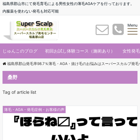
福島県郡山市にて発毛育毛による男性女性の薄毛AGAケアを行っております。
内服薬を使わない発毛も対応可能
Menu
じゅんこのブログ
初回お試し体験コース（施術あり）
女性発毛
福島県郡山発毛率98.7％薄毛・AGA・抜け毛のお悩みはスーパースカルプ発
桑野
Tag of article list
薄毛・AGA・発毛症例・お客様の声