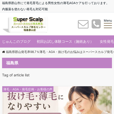
福島県郡山市にて発毛育毛による男性女性の薄毛AGAケアを行っております。
内服薬を使わない発毛も対応可能
Menu
じゅんこのブログ
初回お試し体験コース（施術あり）
女性発毛
福島県郡山発毛率98.7％薄毛・AGA・抜け毛のお悩みはスーパースカルプ発
福島県
Tag of article list
薄毛・AGA・発毛症例・お客様の声