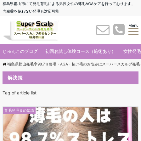
福島県郡山市にて発毛育毛による男性女性の薄毛AGAケアを行っております。
内服薬を使わない発毛も対応可能
Menu
じゅんこのブログ
初回お試し体験コース（施術あり）
女性発毛
福島県郡山発毛率98.7％薄毛・AGA・抜け毛のお悩みはスーパースカルプ発
解決策
Tag of article list
育毛発毛まめ知識