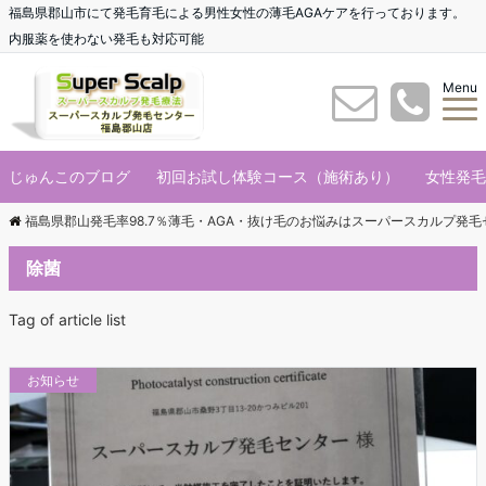
福島県郡山市にて発毛育毛による男性女性の薄毛AGAケアを行っております。
内服薬を使わない発毛も対応可能
Menu
じゅんこのブログ
初回お試し体験コース（施術あり）
女性発毛
福島県郡山発毛率98.7％薄毛・AGA・抜け毛のお悩みはスーパースカルプ発
除菌
Tag of article list
お知らせ