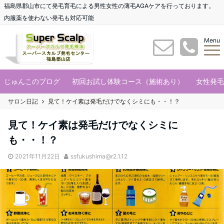
福島県郡山市にて発毛育毛による男性女性の薄毛AGAケアを行っております。
内服薬を使わない発毛も対応可能
Menu
じゅんこのブログ
初回お試し体験コース（施術あり）
女性発毛
サロン日記
見て！ケイ素は発毛だけでなくシミにも・・！？
見て！ケイ素は発毛だけでなくシミに
も・・！？
2021年11月22日
ssfukushima@r2.1.12