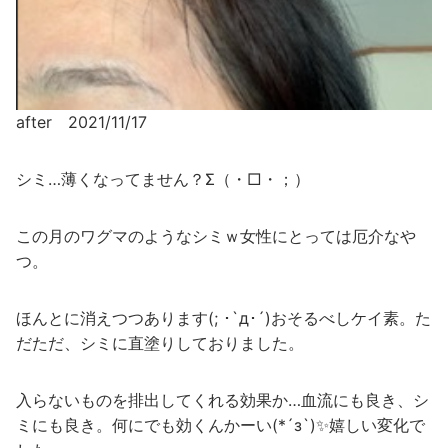
after 2021/11/17
シミ…薄くなってません？Σ（・□・；）
この月のワグマのようなシミｗ女性にとっては厄介なや
つ。
ほんとに消えつつあります(; ･`д･´)おそるべしケイ素。た
だただ、シミに直塗りしておりました。
入らないものを排出してくれる効果か…血流にも良き、シ
ミにも良き。何にでも効くんかーい(*´з`)✨嬉しい変化で