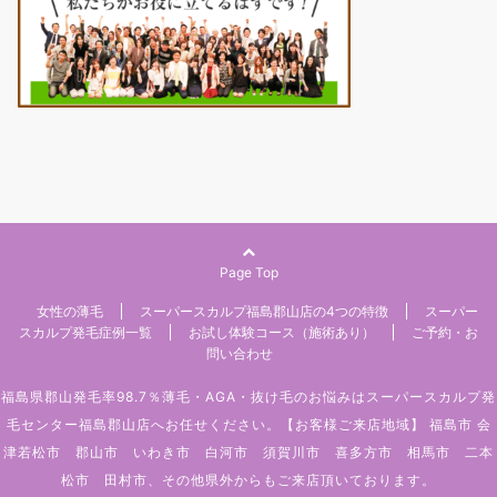
Page Top
女性の薄毛
スーパースカルプ福島郡山店の4つの特徴
スーパー
スカルプ発毛症例一覧
お試し体験コース（施術あり）
ご予約・お
問い合わせ
福島県郡山発毛率98.7％薄毛・AGA・抜け毛のお悩みはスーパースカルプ発
毛センター福島郡山店へお任せください。【お客様ご来店地域】 福島市 会
津若松市 郡山市 いわき市 白河市 須賀川市 喜多方市 相馬市 二本
松市 田村市、その他県外からもご来店頂いております。