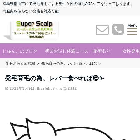
福島県郡山市にて発毛育毛による男性女性の薄毛AGAケアを行っております。
内服薬を使わない発毛も対応可能
Menu
じゅんこのブログ
初回お試し体験コース（施術あり）
女性発毛
育毛発毛まめ知識
発毛育毛の為、レバー食べれば😊✨
発毛育毛の為、レバー食べれば😊✨
2022年3月9日
ssfukushima@r2.1.12