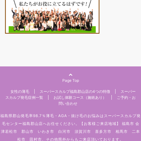
Page Top
女性の薄毛
スーパースカルプ福島郡山店の4つの特徴
スーパー
スカルプ発毛症例一覧
お試し体験コース（施術あり）
ご予約・お
問い合わせ
福島県郡山発毛率98.7％薄毛・AGA・抜け毛のお悩みはスーパースカルプ発
毛センター福島郡山店へお任せください。【お客様ご来店地域】 福島市 会
津若松市 郡山市 いわき市 白河市 須賀川市 喜多方市 相馬市 二本
松市 田村市、その他県外からもご来店頂いております。