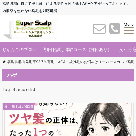
福島県郡山市にて発毛育毛による男性女性の薄毛AGAケアを行っております。
内服薬を使わない発毛も対応可能
Menu
じゅんこのブログ
初回お試し体験コース（施術あり）
女性発毛
福島県郡山発毛率98.7％薄毛・AGA・抜け毛のお悩みはスーパースカルプ発
ハゲ
Tag of article list
育毛発毛まめ知識