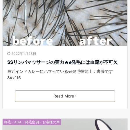
2022年1月23日
SSリンパマッサージの実力🔥✊発毛には血流が不可欠
最近インドカレーにハマっている🍛発毛技能士：齊藤です
&#x1f6
Read More
薄毛・AGA・発毛症例・お客様の声