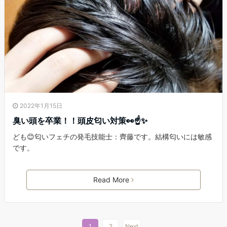
2022年1月15日
臭い頭を卒業！！頭皮匂い対策👀☝✨
ども😊匂いフェチの発毛技能士：齊藤です。結構匂いには敏感
です。
Read More
1
2
Next