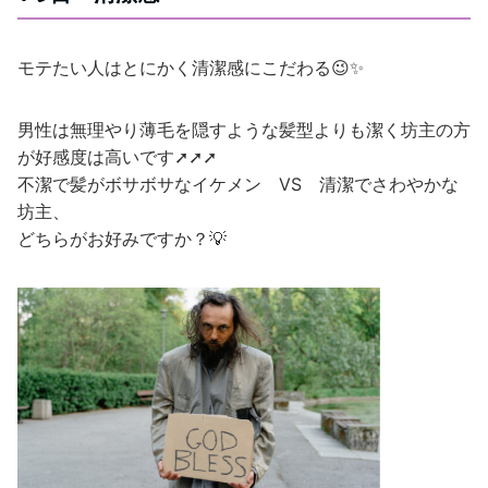
モテたい人はとにかく清潔感にこだわる😉✨
男性は無理やり薄毛を隠すような髪型よりも潔く坊主の方
が好感度は高いです➚➚➚
不潔で髪がボサボサなイケメン VS 清潔でさわやかな
坊主、
どちらがお好みですか？💡