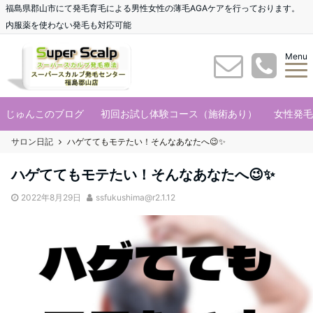
福島県郡山市にて発毛育毛による男性女性の薄毛AGAケアを行っております。
内服薬を使わない発毛も対応可能
Menu
じゅんこのブログ
初回お試し体験コース（施術あり）
女性発毛
サロン日記
ハゲててもモテたい！そんなあなたへ😉✨
ハゲててもモテたい！そんなあなたへ😉✨
2022年8月29日
ssfukushima@r2.1.12