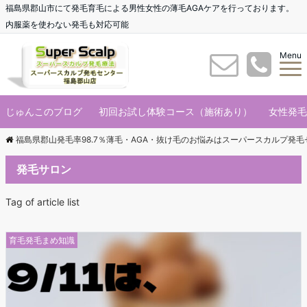
福島県郡山市にて発毛育毛による男性女性の薄毛AGAケアを行っております。
内服薬を使わない発毛も対応可能
Menu
じゅんこのブログ
初回お試し体験コース（施術あり）
女性発毛
福島県郡山発毛率98.7％薄毛・AGA・抜け毛のお悩みはスーパースカルプ発
発毛サロン
Tag of article list
育毛発毛まめ知識